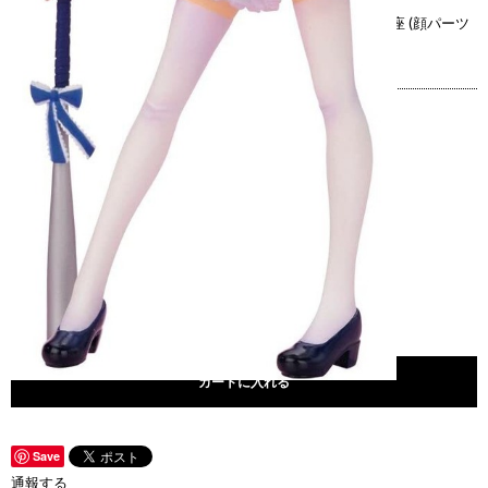
<セット内容>・フィギュア本体、顔パーツ2種、バット、台座 (顔パーツ
の付け替え可能)
¥2,800
※別途送料がかかります。
送料を確認する
数量
カートに入れる
Save
通報する