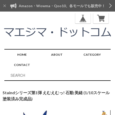
Amazon・Wowma・Qoo10、各モールでも販売中！
HOME
ABOUT
CATEGORY
CONTACT
Staindシリーズ第1弾 えむえむっ! 石動 美緒 (1/10スケール
塗装済み完成品)