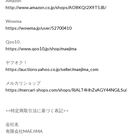
Amazon
http://www.amazon.co.jp/shops/AO8KQI2X9T5JB/
Wowma
https://wowma.jp/user/52700410
Qoo10、
https://www.qoo10.jp/shop/maejima
ヤフオク！
https://auctions.yahoo.co.jp/seller/maejima_com
メルカリショップ
https://mercari-shops.com/shops/RiALT4HhZvAGY44NGiLSui
<<特定商取引法に基づく表記>>
会社名
有限会社MAEJIMA